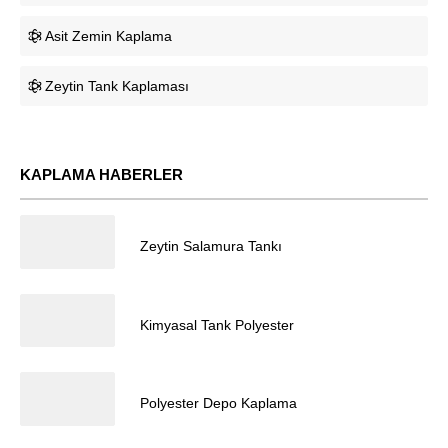
Asit Zemin Kaplama
Zeytin Tank Kaplaması
KAPLAMA HABERLER
05.03.2024
Zeytin Salamura Tankı
05.03.2024
Müşteri Temsilcisi
Kimyasal Tank Polyester
05.03.2024
Polyester Depo Kaplama