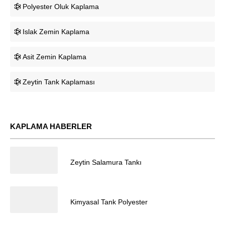
Polyester Oluk Kaplama
Islak Zemin Kaplama
Asit Zemin Kaplama
Zeytin Tank Kaplaması
KAPLAMA HABERLER
05.03.2024
Zeytin Salamura Tankı
05.03.2024
Müşteri Temsilcisi
Kimyasal Tank Polyester