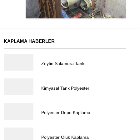
KAPLAMA HABERLER
05.03.2024
Zeytin Salamura Tankı
Müşteri Temsilcisi
05.03.2024
Kimyasal Tank Polyester
05.03.2024
Polyester Depo Kaplama
05.03.2024
Cevap Yaz
Polyester Oluk Kaplama