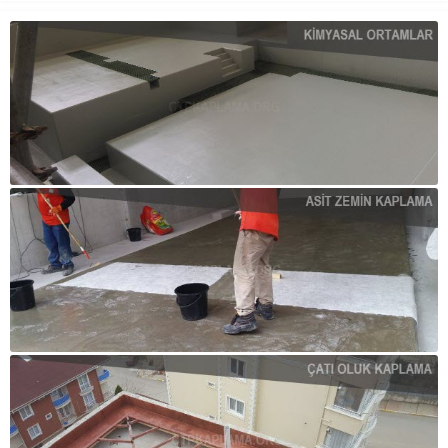
havuzlar, tankların içinde
bulunan tehlikeli maddelerin
çevreye zarar vermemesini
sağlarken, belirli ölçeklerdeki
sızıntıların zararını...